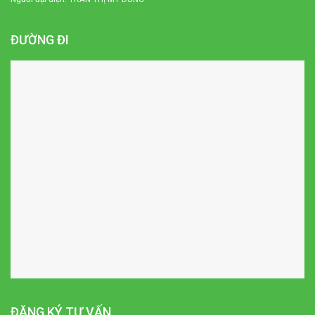
ĐƯỜNG ĐI
ĐĂNG KÝ TƯ VẤN