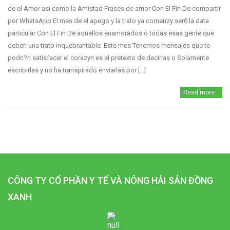
de el Amor asi­ como la Amistad Frases de amor Con El Fin De compartir
por WhatsApp El mes de el apego y la trato ya comenzу serб la data
particular Con El Fin De aquellos enamorados o todas esas gente que
deben una trato inquebrantable. Este mes Tenemos mensajes que te
podri?n satisfacer el corazуn es el pretexto de decirlas o Solamente
escribirlas y no ha transpirado enviarlas por [...]
Read more...
CÔNG TY CỔ PHẦN Y TẾ VÀ NÔNG HẢI SẢN ĐỒNG
XANH