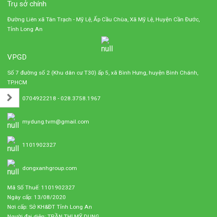
Trụ sở chính
Đường Liên xã Tân Trạch - Mỹ Lệ, Ấp Cầu Chùa, Xã Mỹ Lệ, Huyện Cần Đước,
Tỉnh Long An
VPGD
Số 7 đường số 2 (Khu dân cư T30) ấp 5, xã Bình Hưng, huyện Bình Chánh,
TP.HCM
0704922218 - 028.3758.1967
mydung.tvm@gmail.com
1101902327
dongxanhgroup.com
Mã Số Thuế: 1101902327
Ngày cấp: 13/08/2020
Nơi cấp: Sở KH&ĐT Tỉnh Long An
Người đại diện: TRẦN THỊ MỸ DUNG