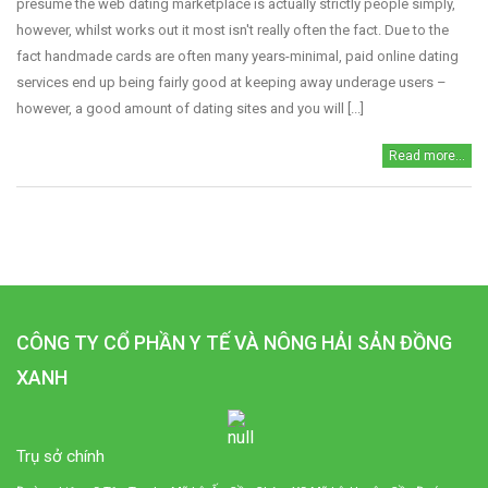
presume the web dating marketplace is actually strictly people simply,
however, whilst works out it most isn't really often the fact. Due to the
fact handmade cards are often many years-minimal, paid online dating
services end up being fairly good at keeping away underage users –
however, a good amount of dating sites and you will [...]
Read more...
CÔNG TY CỔ PHẦN Y TẾ VÀ NÔNG HẢI SẢN ĐỒNG
XANH
Trụ sở chính