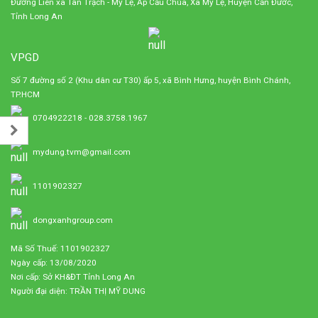
Đường Liên xã Tân Trạch - Mỹ Lệ, Ấp Cầu Chùa, Xã Mỹ Lệ, Huyện Cần Đước,
Tỉnh Long An
VPGD
Số 7 đường số 2 (Khu dân cư T30) ấp 5, xã Bình Hưng, huyện Bình Chánh,
TP.HCM
0704922218 - 028.3758.1967
mydung.tvm@gmail.com
1101902327
dongxanhgroup.com
Mã Số Thuế: 1101902327
Ngày cấp: 13/08/2020
Nơi cấp: Sở KH&ĐT Tỉnh Long An
Người đại diện: TRẦN THỊ MỸ DUNG