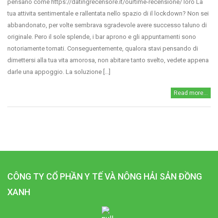
pensano come https://datingrecensore.it/ourtime-recensione/ loro La
tua attivita sentimentale e rallentata nello spazio di il lockdown? Non sei
abbandonato, per volte sembrava sgradevole avere successo taluno di
originale. Pero il sole splende, i bar aprono e gli appuntamenti sono
notoriamente tornati. Conseguentemente, qualora stavi pensando di
dimettersi alla tua vita amorosa, non abitare tanto svelto, vedete appena
darle una appoggio. La soluzione [...]
Read more...
CÔNG TY CỔ PHẦN Y TẾ VÀ NÔNG HẢI SẢN ĐỒNG
XANH