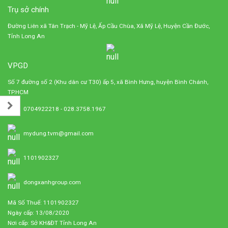
Trụ sở chính
Đường Liên xã Tân Trạch - Mỹ Lệ, Ấp Cầu Chùa, Xã Mỹ Lệ, Huyện Cần Đước,
Tỉnh Long An
VPGD
Số 7 đường số 2 (Khu dân cư T30) ấp 5, xã Bình Hưng, huyện Bình Chánh,
TP.HCM
0704922218 - 028.3758.1967
mydung.tvm@gmail.com
1101902327
dongxanhgroup.com
Mã Số Thuế: 1101902327
Ngày cấp: 13/08/2020
Nơi cấp: Sở KH&ĐT Tỉnh Long An