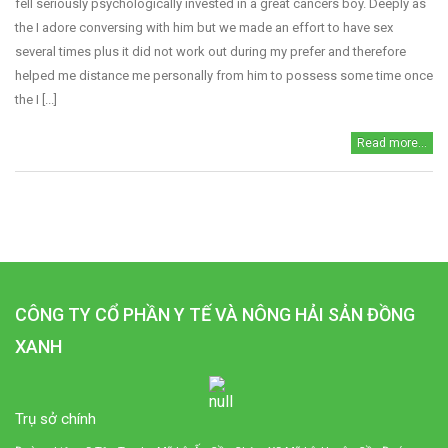
fell seriously psychologically invested in a great cancers boy. Deeply as
the I adore conversing with him but we made an effort to have sex
several times plus it did not work out during my prefer and therefore
helped me distance me personally from him to possess some time once
the I [...]
Read more...
CÔNG TY CỔ PHẦN Y TẾ VÀ NÔNG HẢI SẢN ĐỒNG
XANH
Trụ sở chính