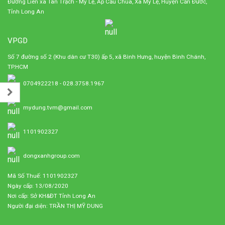
Đường Liên xã Tân Trạch - Mỹ Lệ, Ấp Cầu Chùa, Xã Mỹ Lệ, Huyện Cần Đước,
Tỉnh Long An
VPGD
Số 7 đường số 2 (Khu dân cư T30) ấp 5, xã Bình Hưng, huyện Bình Chánh,
TP.HCM
0704922218 - 028.3758.1967
mydung.tvm@gmail.com
1101902327
dongxanhgroup.com
Mã Số Thuế: 1101902327
Ngày cấp: 13/08/2020
Nơi cấp: Sở KH&ĐT Tỉnh Long An
Người đại diện: TRẦN THỊ MỸ DUNG