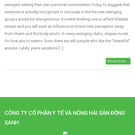
swingers setting their own personal communities Today, to suggest that
everyone is actually recognized in one peak in the the new swinging
groups would-be disingenuous. Societal thinking one to affect lifestyle
remain and you will exert an influence on brand new perception away
from charm and the body photo. In many swinging clubs, cliques mode
for how you to seems. Sure, there are still people who like the “beautiful”
anyone. Lately, years variations [...]
Read more...
CÔNG TY CỔ PHẦN Y TẾ VÀ NÔNG HẢI SẢN ĐỒNG
XANH