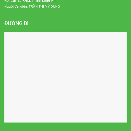
Nơi cấp: Sở KH&ĐT Tỉnh Long An
Người đại diện: TRẦN THỊ MỸ DUNG
ĐƯỜNG ĐI